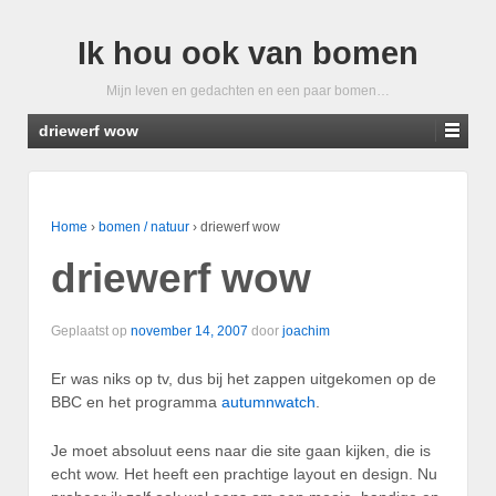
Ik hou ook van bomen
Mijn leven en gedachten en een paar bomen…
driewerf wow
Home
›
bomen / natuur
›
driewerf wow
driewerf wow
Geplaatst op
november 14, 2007
door
joachim
Er was niks op tv, dus bij het zappen uitgekomen op de
BBC en het programma
autumnwatch
.
Je moet absoluut eens naar die site gaan kijken, die is
echt wow. Het heeft een prachtige layout en design. Nu