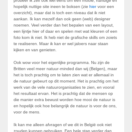
probeer ik zelf ook wel eens om een mooie, handige en
hopelijk nuttige site ineen te boksen (zie
hier
voor een
overzicht), maar dat is toch een niveau dat ik niet
aankan. Ik kan mezelf dan ook geen (web) designer
noemen. Veel verder dan het bepalen van een layout,
een lijntje hier of daar en spelen met wat kleuren of een
foto kom ik niet. Ik heb niet de grafische skills om zoiets
te realiseren. Maar ik kan er wel jaloers naar staan
kijken en van genieten.
Ook wow voor het eigenlijke programma. Nu zijn de
Britten veel meer natuur-minded dan wij (Belgen), maar
het is toch prachtig om te laten zien wat er allemaal in
de natuur gebeurt op dit moment. Het is prachtig om het
werk van de vele natuurorganisaties te zien, en vooral
het resultaat ervan. Het is prachtig dat de mensen op
die manier extra bewust worden hoe mooi de natuur is
en hopelijk ook hoe belangrijk de natuur is voor de ons,
voor de mens.
Ik kan me alleen afvragen of we dit in België ook niet
zouden kunnen gebruiken. Een hele stap verder dan