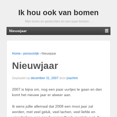
Ik hou ook van bomen
Mijn leven en gedachten en een paar bomen…
Nieuwjaar
Home
›
persoonlijk
›
Nieuwjaar
Nieuwjaar
Geplaatst op
december 31, 2007
door
joachim
2007 is bijna om, nog een paar uurtjes te gaan en dan
komt het nieuwe jaar er alweer aan.
Ik wens jullie allemaal dat 2008 een mooi jaar zal
worden, met veel geluk, veel lachen, veel liefde en