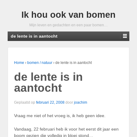
Ik hou ook van bomen
Mijn leven en gedachten en een paar bomen…
de lente is in aantocht
Home
›
bomen / natuur
›
de lente is in aantocht
de lente is in
aantocht
Geplaatst op
februari 22, 2008
door
joachim
Vraag me niet of het vroeg is, ik heb geen idee.
Vandaag, 22 februari heb ik voor het eerst dit jaar een
boom gezien die volledig in bloei stond…