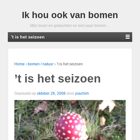
Ik hou ook van bomen
Mijn leven en gedachten en een paar bomen…
’t is het seizoen
Home
›
bomen / natuur
›
’t is het seizoen
’t is het seizoen
Geplaatst op
oktober 26, 2008
door
joachim