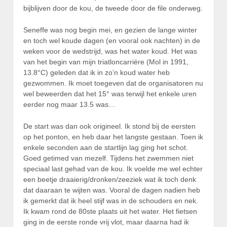
bijblijven door de kou, de tweede door de file onderweg.
Seneffe was nog begin mei, en gezien de lange winter
en toch wel koude dagen (en vooral ook nachten) in de
weken voor de wedstrijd, was het water koud. Het was
van het begin van mijn triatloncarriëre (Mol in 1991,
13.8°C) geleden dat ik in zo’n koud water heb
gezwommen. Ik moet toegeven dat de organisatoren nu
wel beweerden dat het 15° was terwijl het enkele uren
eerder nog maar 13.5 was…
De start was dan ook origineel. Ik stond bij de eersten
op het ponton, en heb daar het langste gestaan. Toen ik
enkele seconden aan de startlijn lag ging het schot.
Goed getimed van mezelf. Tijdens het zwemmen niet
speciaal last gehad van de kou. Ik voelde me wel echter
een beetje draaierig/dronken/zeeziek wat ik toch denk
dat daaraan te wijten was. Vooral de dagen nadien heb
ik gemerkt dat ik heel stijf was in de schouders en nek.
Ik kwam rond de 80ste plaats uit het water. Het fietsen
ging in de eerste ronde vrij vlot, maar daarna had ik