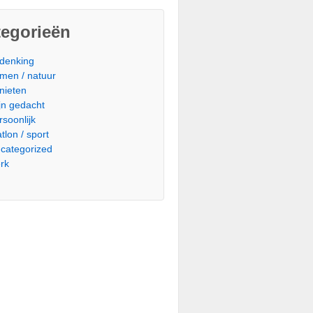
tegorieën
denking
men / natuur
nieten
jn gedacht
rsoonlijk
atlon / sport
categorized
rk