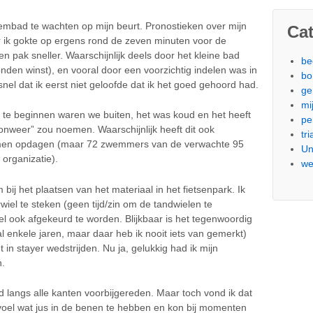
wembad te wachten op mijn beurt. Pronostieken over mijn
Ca
 ik gokte op ergens rond de zeven minuten voor de
n pak sneller. Waarschijnlijk deels door het kleine bad
be
den winst), en vooral door een voorzichtig indelen was in
bo
nel dat ik eerst niet geloofde dat ik het goed gehoord had.
ge
mi
te beginnen waren we buiten, het was koud en het heeft
pe
tlonweer” zou noemen. Waarschijnlijk heeft dit ook
tri
 komen opdagen (maar 72 zwemmers van de verwachte 95
Un
 organizatie).
we
ij het plaatsen van het materiaal in het fietsenpark. Ik
wiel te steken (geen tijd/zin om de tandwielen te
el ook afgekeurd te worden. Blijkbaar is het tegenwoordig
l enkele jaren, maar daar heb ik nooit iets van gemerkt)
in stayer wedstrijden. Nu ja, gelukkig had ik mijn
n.
d langs alle kanten voorbijgereden. Maar toch vond ik dat
gevoel wat jus in de benen te hebben en kon bij momenten