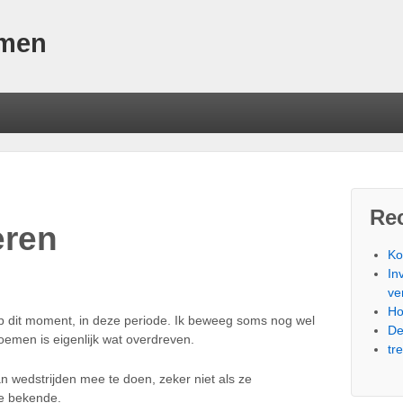
omen
Rec
eren
Ko
In
ve
Ho
t op dit moment, in deze periode. Ik beweeg soms nog wel
De
oemen is eigenlijk wat overdreven.
tr
n wedstrijden mee te doen, zeker niet als ze
e bekende.