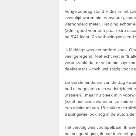
Vorige zondag stond ik dus in het z
zwemtijd waren niet eenvoudig, maar
vierhonderd meter. Het ging echter ee
(20m, goed voor een paar extra secon
na 5’41 klaar. Zo verbazingwekkend s
’s Middags was het andere koek. Om 
veel geregend. Niet echt wat je “tria
veroorzaakt dat er velen niet zijn
deelnemers – toch wel spijtig voor de
De eerste hindernis van de dag kwam b
had al nagelaten mijn wedstrijdachter
wisselen), maar nu bleek mijn voorwi
(weet niet sinds wanneer, ze zeiden a
een minimum van 18 spaken verplicht 
trainingswiel ook nog in de auto zitte
Het vervolg was voorspelbaar. Ik wer
het vrij goed ging, ik had toch het 