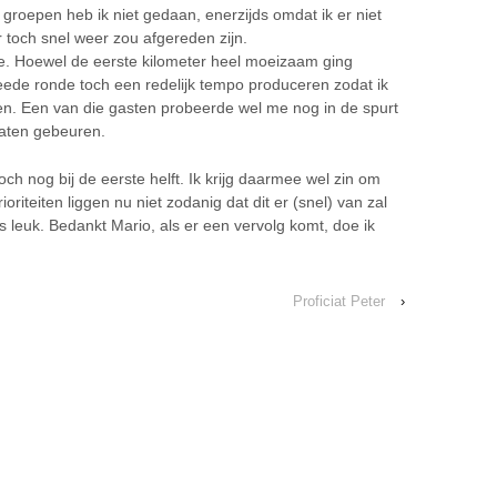
 groepen heb ik niet gedaan, enerzijds omdat ik er niet
er toch snel weer zou afgereden zijn.
e. Hoewel de eerste kilometer heel moeizaam ging
weede ronde toch een redelijk tempo produceren zodat ik
n. Een van die gasten probeerde wel me nog in de spurt
laten gebeuren.
och nog bij de eerste helft. Ik krijg daarmee wel zin om
oriteiten liggen nu niet zodanig dat dit er (snel) van zal
s leuk. Bedankt Mario, als er een vervolg komt, doe ik
Proficiat Peter
›