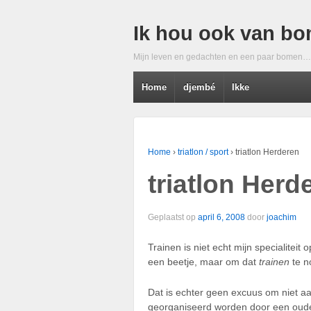
Ik hou ook van b
Mijn leven en gedachten en een paar bomen…
Home
djembé
Ikke
Home
›
triatlon / sport
›
triatlon Herderen
triatlon Herd
Geplaatst op
april 6, 2008
door
joachim
Trainen is niet echt mijn specialitei
een beetje, maar om dat
trainen
te n
Dat is echter geen excuus om niet aa
georganiseerd worden door een oud