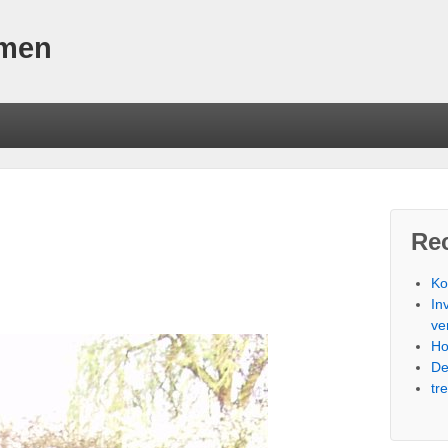
omen
Rec
Ko
In
ve
Ho
De
tr