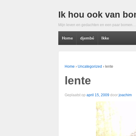
Ik hou ook van b
Mijn leven en gedachten en een paar bomen…
Home
djembé
Ikke
Home
›
Uncategorized
›
lente
lente
Geplaatst op
april 15, 2009
door
joachim