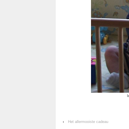
l
‹
Het allermooiste cadeau