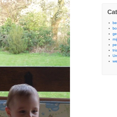
Ca
be
bo
ge
mi
pe
tri
Un
we