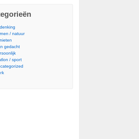
tegorieën
denking
men / natuur
nieten
jn gedacht
rsoonlijk
atlon / sport
categorized
rk