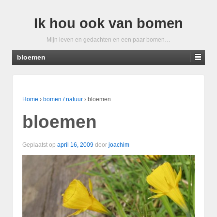
Ik hou ook van bomen
Mijn leven en gedachten en een paar bomen…
bloemen
Home
›
bomen / natuur
›
bloemen
bloemen
Geplaatst op
april 16, 2009
door
joachim