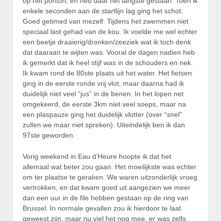
op het ponton, en heb daar het langste gestaan. Toen ik
enkele seconden aan de startlijn lag ging het schot.
Goed getimed van mezelf. Tijdens het zwemmen niet
speciaal last gehad van de kou. Ik voelde me wel echter
een beetje draaierig/dronken/zeeziek wat ik toch denk
dat daaraan te wijten was. Vooral de dagen nadien heb
ik gemerkt dat ik heel stijf was in de schouders en nek.
Ik kwam rond de 80ste plaats uit het water. Het fietsen
ging in de eerste ronde vrij vlot, maar daarna had ik
duidelijk niet veel “jus” in de benen. In het lopen net
omgekeerd, de eerste 3km niet veel soeps, maar na
een plaspauze ging het duidelijk vlotter (over “snel”
zullen we maar niet spreken). Uiteindelijk ben ik dan
97ste geworden.
Vorig weekend in Eau d’Heure hoopte ik dat het
allemaal wat beter zou gaan. Het moeilijkste was echter
om ter plaatse te geraken. We waren uitzonderlijk vroeg
vertrokken, en dat kwam goed uit aangezien we meer
dan een uur in de file hebben gestaan op de ring van
Brussel. In normale gevallen zou ik hierdoor te laat
geweest zijn, maar nu viel het nog mee, er was zelfs